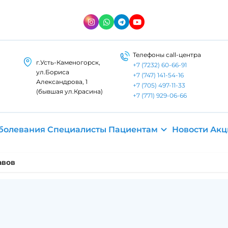
Телефоны call-центра
г.Усть-Каменогорск,
+7 (7232) 60-66-91
ул.​Бориса
+7 (747) 141-54-16
Александрова, 1
+7 (705) 497-11-33
(бывшая ул.Красина)
+7 (771) 929-06-66
болевания
Специалисты
Пациентам
Новости
Акц
авов