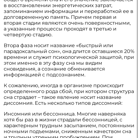
в восстановлении энергетических затрат,
запоминанием информации и переработкой ее в
долговременную память. Причем первая и
вторая стадии являются очень поверхностными,
а указанные процессы проходят в третью и
четвертую стадию.
Втора фаза носит название «быстрый или
парадоксальный сон», она длится оставшиеся 20%
времени и служит психологической защитой, при
этом именно в эту фазу сна мы видим
сновидения, а сознание обменивается
информацией с подсознанием.
К сожалению, иногда в организме происходит
определенного рода сбой, при котором структура
сна страдает – такое явление носит название
диссомния. Есть несколько типов диссомний:
Инсомния или бессонница. Многие наверняка
хотя бы раз в жизни страдали бессонницей, с
характерным трудным засыпанием, постоянными
ночными подъемами, сниженным качеством сна
и трудным утренним пробуждением. При