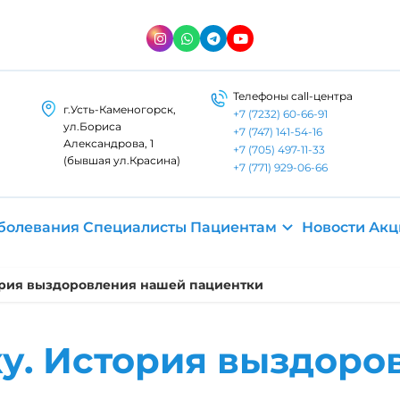
Телефоны call-центра
г.Усть-Каменогорск,
+7 (7232) 60-66-91
ул.​Бориса
+7 (747) 141-54-16
Александрова, 1
+7 (705) 497-11-33
(бывшая ул.Красина)
+7 (771) 929-06-66
болевания
Специалисты
Пациентам
Новости
Акц
ория выздоровления нашей пациентки
у. История выздоро