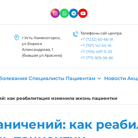
Телефоны call-центра
г.Усть-Каменогорск,
+7 (7232) 60-66-91
ул.​Бориса
+7 (747) 141-54-16
Александрова, 1
+7 (705) 497-11-33
(бывшая ул.Красина)
+7 (771) 929-06-66
болевания
Специалисты
Пациентам
Новости
Акц
ий: как реабилитация изменила жизнь пациентки
раничений: как реаб